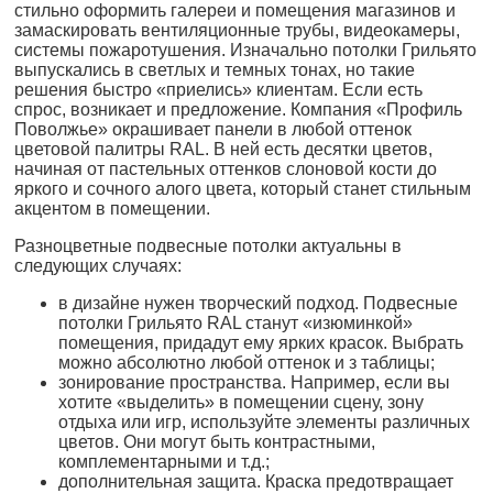
стильно оформить галереи и помещения магазинов и
замаскировать вентиляционные трубы, видеокамеры,
системы пожаротушения. Изначально потолки Грильято
выпускались в светлых и темных тонах, но такие
решения быстро «приелись» клиентам. Если есть
спрос, возникает и предложение. Компания «Профиль
Поволжье» окрашивает панели в любой оттенок
цветовой палитры RAL. В ней есть десятки цветов,
начиная от пастельных оттенков слоновой кости до
яркого и сочного алого цвета, который станет стильным
акцентом в помещении.
Разноцветные подвесные потолки актуальны в
следующих случаях:
в дизайне нужен творческий подход. Подвесные
потолки Грильято RAL станут «изюминкой»
помещения, придадут ему ярких красок. Выбрать
можно абсолютно любой оттенок и з таблицы;
зонирование пространства. Например, если вы
хотите «выделить» в помещении сцену, зону
отдыха или игр, используйте элементы различных
цветов. Они могут быть контрастными,
комплементарными и т.д.;
дополнительная защита. Краска предотвращает