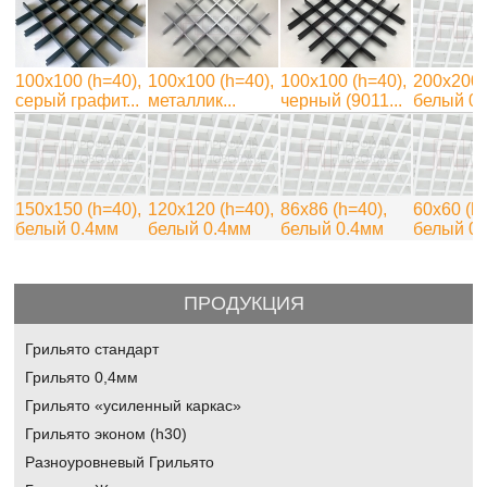
100х100 (h=40),
100х100 (h=40),
100x100 (h=40),
200х200 
серый графит...
металлик...
черный (9011...
белый 0
150х150 (h=40),
120х120 (h=40),
86х86 (h=40),
60х60 (h
белый 0.4мм
белый 0.4мм
белый 0.4мм
белый 0
ПРОДУКЦИЯ
Грильято стандарт
Грильято 0,4мм
Грильято «усиленный каркас»
Грильято эконом (h30)
Разноуровневый Грильято