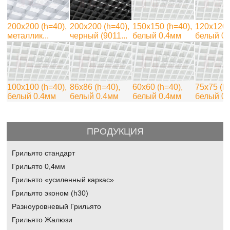
200x200 (h=40),
200x200 (h=40),
150х150 (h=40),
120х120 
металлик...
черный (9011...
белый 0.4мм
белый 0
100х100 (h=40),
86х86 (h=40),
60х60 (h=40),
75х75 (h
белый 0.4мм
белый 0.4мм
белый 0.4мм
белый 0
ПРОДУКЦИЯ
Грильято стандарт
Грильято 0,4мм
Грильято «усиленный каркас»
Грильято эконом (h30)
Разноуровневый Грильято
Грильято Жалюзи